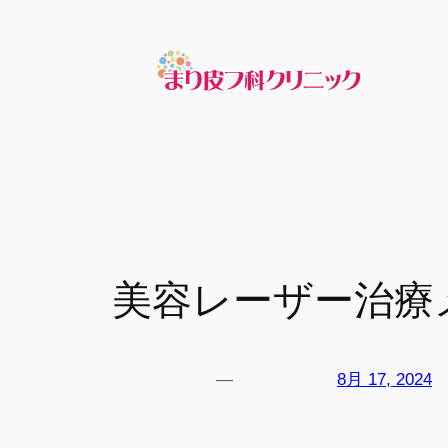
内
容
を
ス
キ
ッ
プ
美容レーザー治療
—
8月 17, 2024